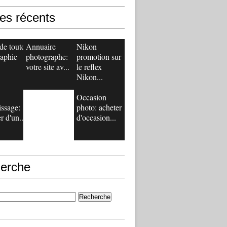
les récents
de toute
Annuaire
Nikon
aphie
photographe:
promotion sur
votre site av...
le reflex
Nikon...
Occasion
issage:
photo: acheter
r d'un...
d'occasion...
erche