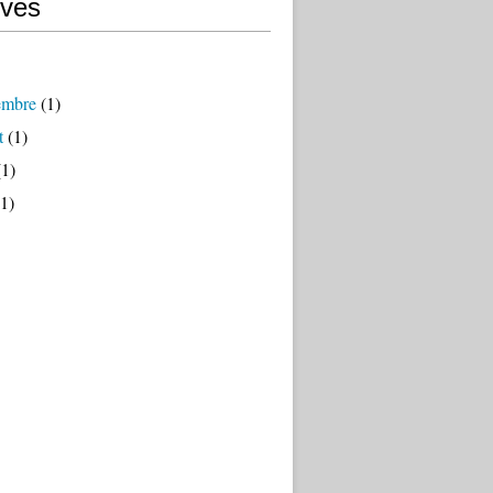
ives
embre
(1)
t
(1)
1)
1)