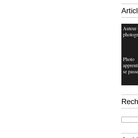
Artic
Auteur 
photogr
Photo
apprent
se passe
Rech