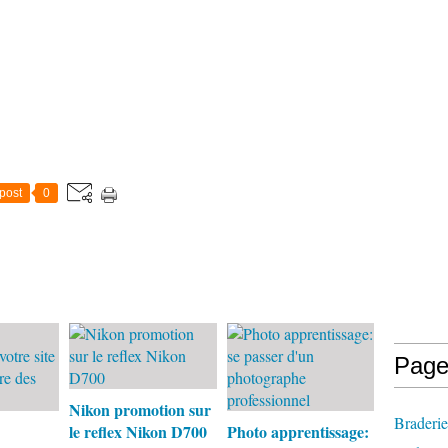
post
0
Page
Nikon promotion sur
Braderie
le reflex Nikon D700
Photo apprentissage: