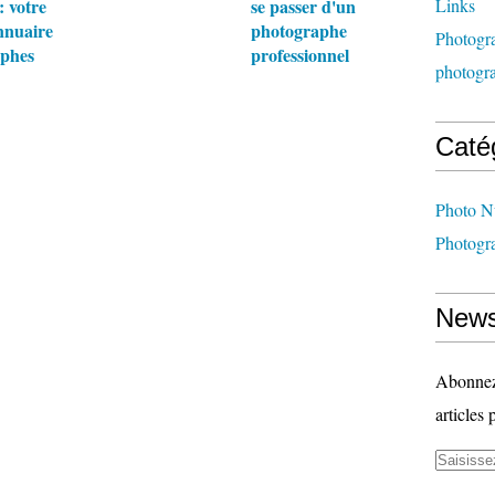
 votre
se passer d'un
Links
annuaire
photographe
Photogra
aphes
professionnel
photogr
Caté
Photo N
Photogr
News
Abonnez-
articles 